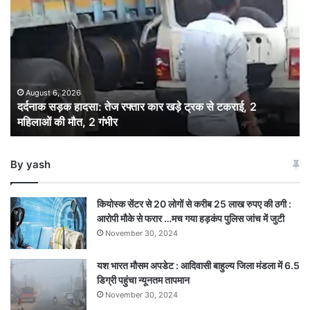
सड़क
हादसा:
तेज
रफ्तार
कार
खड़े
ट्रक
August 6, 2026
दर्दनाक सड़क हादसा: तेज रफ्तार कार खड़े ट्रक से टकराई, 2
से
महिलाओं की मौत, 2 गंभीर
टकराई,
2
महिलाओं
By yash
की
मौत,
2
कियोस्क सेंटर से 20 लोगों से करीब 25 लाख रुपए की ठगी :
गंभीर
आरोपी मौके से फरार …मच गया हड़कंप पुलिस जांच में जुटी
November 30, 2024
यश भारत मौसम अपडेट : आदिवासी बाहुल्य जिला मंडला में 6.5
डिग्री पहुंचा न्यूनतम तापमान
November 30, 2024