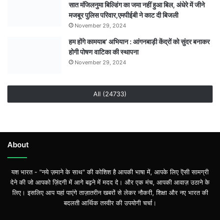
सात मंजिलनुमा बिल्डिंग का जमा नहीं हुआ बिल, अंधेरे में जीने
मजबूर पुलिस परिवार,एमपीईबी ने काट दी बिजली
November 29, 2024
हम होंगे कामयाब’ अभियान : आंगनबाड़ी केंद्रों को सुंदर बनाकर
होगी पोषण वाटिका की स्थापना
November 29, 2024
All (24733)
About
यश भारत - "नये ज़माने के साथ" की कोशिश है आपकी भाषा में, आपके लिए ऎसी सामग्री
देने की जो आपको ज़िंदगी में आगे बढ़ने में मदद दे। और एक मंच, आपकी आवाज़ उठाने के
लिए। इसलिए आप यहां पाएंगे ताज़ातरीन खबरों से लेकर नौकरी, शिक्षा और नए भारत की
बदलती आर्थिक तस्वीर की उपयोगी चर्चा।