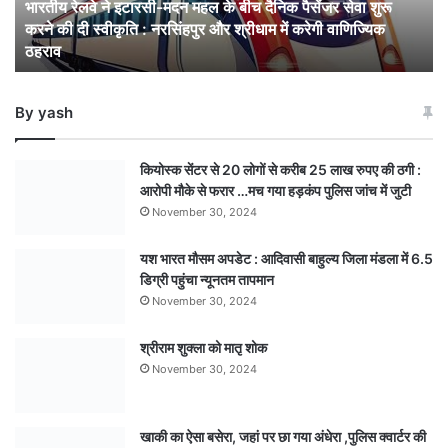
भारतीय रेलवे ने इटारसी-मदन महल के बीच दैनिक पैसेंजर सेवा शुरू
बीच
करने की दी स्वीकृति : नरसिंहपुर और श्रीधाम में करेगी वाणिज्यिक
दैनिक
ठहराव
पैसेंजर
सेवा
शुरू
By yash
करने
की
दी
कियोस्क सेंटर से 20 लोगों से करीब 25 लाख रुपए की ठगी :
स्वीकृति
आरोपी मौके से फरार …मच गया हड़कंप पुलिस जांच में जुटी
:
November 30, 2024
नरसिंहपुर
और
यश भारत मौसम अपडेट : आदिवासी बाहुल्य जिला मंडला में 6.5
श्रीधाम
डिग्री पहुंचा न्यूनतम तापमान
में
करेगी
November 30, 2024
वाणिज्यिक
ठहराव
श्रीराम शुक्ला को मातृ शोक
November 30, 2024
खाकी का ऐसा बसेरा, जहां पर छा गया अंधेरा ,पुलिस क्वार्टर की