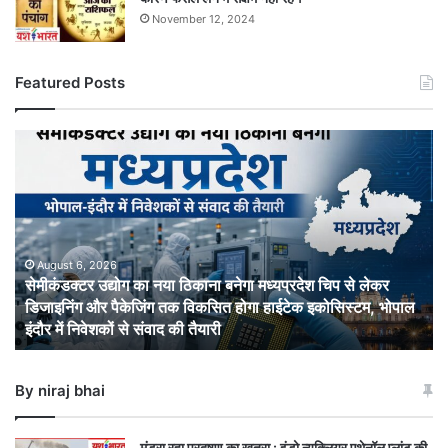
November 12, 2024
Featured Posts
सेमीकंडक्टर
उद्योग
का
नया
ठिकाना
बनेगा
मध्यप्रदेश
August 6, 2026
सेमीकंडक्टर उद्योग का नया ठिकाना बनेगा मध्यप्रदेश चिप से लेकर
चिप
डिजाइनिंग और पैकेजिंग तक विकसित होगा हाईटेक इकोसिस्टम, भोपाल
से
इंदौर में निवेशकों से संवाद की तैयारी
लेकर
डिजाइनिंग
और
By niraj bhai
पैकेजिंग
तक
विकसित
मंडरा रहा प्रदूषण का खतरा : इंडो न्यूक्लियर एथेनॉल प्लांट की