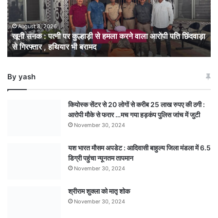
कुल्हाड़ी
से
हमला
August 8, 2026
खूनी सनक : पत्नी पर कुल्हाड़ी से हमला करने वाला आरोपी पति छिंदवाड़ा
करने
से गिरफ्तार , हथियार भी बरामद
वाला
आरोपी
पति
By yash
छिंदवाड़ा
से
गिरफ्तार
कियोस्क सेंटर से 20 लोगों से करीब 25 लाख रुपए की ठगी :
,
आरोपी मौके से फरार …मच गया हड़कंप पुलिस जांच में जुटी
हथियार
November 30, 2024
भी
बरामद
यश भारत मौसम अपडेट : आदिवासी बाहुल्य जिला मंडला में 6.5
डिग्री पहुंचा न्यूनतम तापमान
November 30, 2024
श्रीराम शुक्ला को मातृ शोक
November 30, 2024