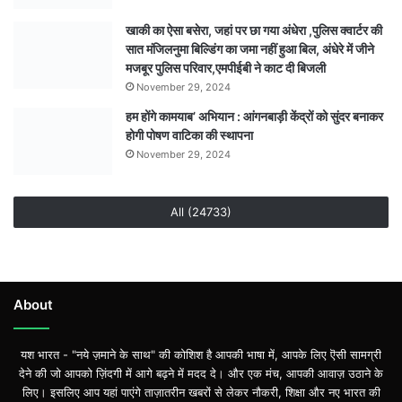
खाकी का ऐसा बसेरा, जहां पर छा गया अंधेरा ,पुलिस क्वार्टर की
सात मंजिलनुमा बिल्डिंग का जमा नहीं हुआ बिल, अंधेरे में जीने
मजबूर पुलिस परिवार,एमपीईबी ने काट दी बिजली
November 29, 2024
हम होंगे कामयाब’ अभियान : आंगनबाड़ी केंद्रों को सुंदर बनाकर
होगी पोषण वाटिका की स्थापना
November 29, 2024
All (24733)
About
यश भारत - "नये ज़माने के साथ" की कोशिश है आपकी भाषा में, आपके लिए ऎसी सामग्री
देने की जो आपको ज़िंदगी में आगे बढ़ने में मदद दे। और एक मंच, आपकी आवाज़ उठाने के
लिए। इसलिए आप यहां पाएंगे ताज़ातरीन खबरों से लेकर नौकरी, शिक्षा और नए भारत की