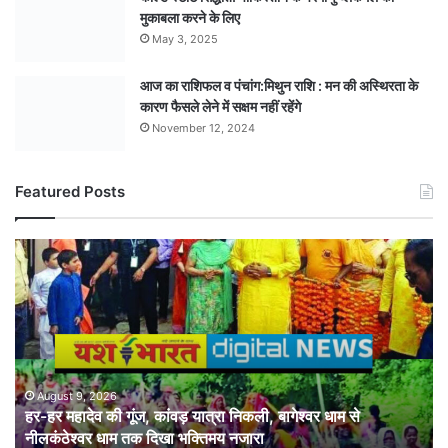
मुकाबला करने के लिए
May 3, 2025
आज का राशिफल व पंचांग:मिथुन राशि : मन की अस्थिरता के
कारण फैसले लेने में सक्षम नहीं रहेंगे
November 12, 2024
Featured Posts
हर-
हर
महादेव
की
गूंज,
कांवड़
यात्रा
निकली,
August 9, 2026
हर-हर महादेव की गूंज, कांवड़ यात्रा निकली, बागेश्वर धाम से
बागेश्वर
नीलकंठेश्वर धाम तक दिखा भक्तिमय नजारा
धाम