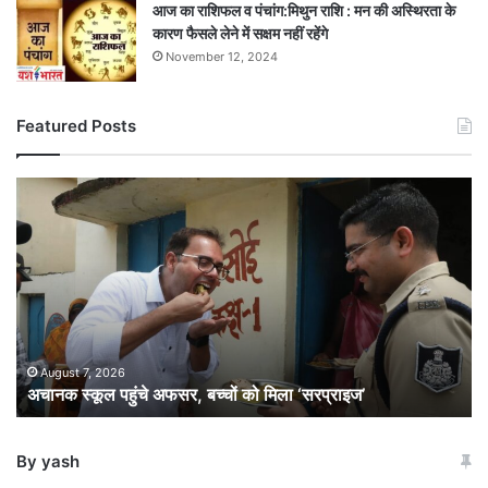
आज का राशिफल व पंचांग:मिथुन राशि : मन की अस्थिरता के
कारण फैसले लेने में सक्षम नहीं रहेंगे
November 12, 2024
Featured Posts
अचानक
स्कूल
पहुंचे
अफसर,
बच्चों
को
मिला
‘सरप्राइज’
August 7, 2026
अचानक स्कूल पहुंचे अफसर, बच्चों को मिला ‘सरप्राइज’
By yash