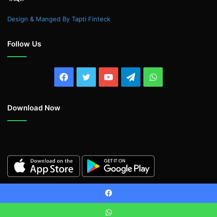
Design & Manged By Tapti Finteck
Follow Us
Facebook
Twitter
YouTube
Telegram
WhatsApp
Download Now
Facebook