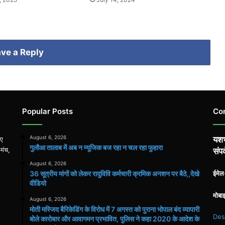
ve a Reply
Popular Posts
Co
August 6, 2026
यशभ
िए
गुलौआ तालाब में अब न म्यूजिक बज रहा न चल रहा फुहारा
 मंच,
संपर
August 6, 2026
36 सूत्रीय मांगों को लेकर रादुविवि कर्मचारी क्रमिक अनशन पर बैठे,,देखे
ईमे
वीडियो
मोबा
August 6, 2026
मोती मस्जिद बैरिकेडिंग के विरोध में 7 अगस्त को पुराना भोपाल बंद व्यापारी
Des
बोले कारोबार और आवागमन प्रभावित, पुलिस ने कहा 2020 के आदेश के