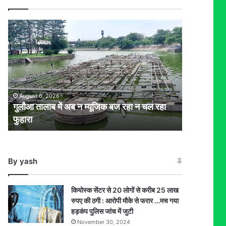
गुलौआ
तालाब
में
अब
न
म्यूजिक
बज
August 6, 2026
रहा
गुलौआ तालाब में अब न म्यूजिक बज रहा न चल रहा
न
फुहारा
चल
रहा
फुहारा
By yash
कियोस्क सेंटर से 20 लोगों से करीब 25 लाख
रुपए की ठगी : आरोपी मौके से फरार …मच गया
हड़कंप पुलिस जांच में जुटी
November 30, 2024