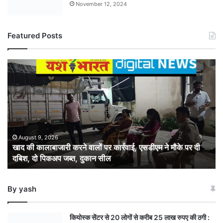
November 12, 2024
Featured Posts
खाद
की
कालाबाजारी
करने
वालों
पर
कार्रवाई,
एसडीएम
August 9, 2026
खाद की कालाबाजारी करने वालों पर कार्रवाई, एसडीएम ने मौके पर दी
ने
दबिश, दो पिकअप जब्त, दुकान सील
मौके
पर
दी
By yash
दबिश,
दो
पिकअप
कियोस्क सेंटर से 20 लोगों से करीब 25 लाख रुपए की ठगी :
जब्त,