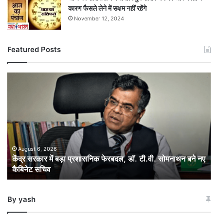
कारण फैसले लेने में सक्षम नहीं रहेंगे
November 12, 2024
Featured Posts
केंद्र
सरकार
में
बड़ा
प्रशासनिक
फेरबदल,
डॉ.
टी.वी.
August 6, 2026
केंद्र सरकार में बड़ा प्रशासनिक फेरबदल, डॉ. टी.वी. सोमनाथन बने नए
सोमनाथन
कैबिनेट सचिव
बने
नए
कैबिनेट
By yash
सचिव