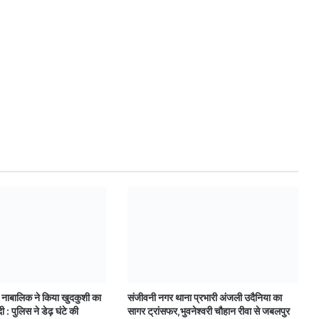
द नाबालिक ने किया खुदकुशी का
संजीवनी नगर थाना प्रभारी अंजली उदैनिया का
ी : पुलिस ने डेढ़ घंटे की
सागर ट्रांसफर,भुवनेश्वरी चौहान रीवा से जबलपुर