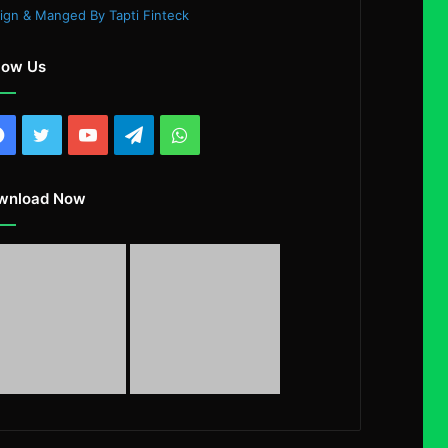
ign & Manged By Tapti Finteck
low Us
Facebook
Twitter
YouTube
Telegram
WhatsApp
wnload Now