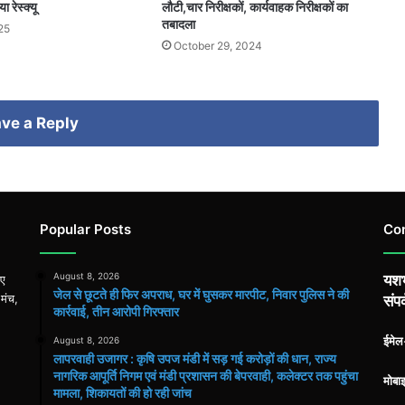
 रेस्क्यू
लौटी,चार निरीक्षकों, कार्यवाहक निरीक्षकों का
तबादला
25
October 29, 2024
ve a Reply
Popular Posts
Co
August 8, 2026
यशभ
िए
जेल से छूटते ही फिर अपराध, घर में घुसकर मारपीट, निवार पुलिस ने की
 मंच,
संपर
कार्रवाई, तीन आरोपी गिरफ्तार
ईमे
August 8, 2026
लापरवाही उजागर : कृषि उपज मंडी में सड़ गई करोड़ों की धान, राज्य
नागरिक आपूर्ति निगम एवं मंडी प्रशासन की बेपरवाही, कलेक्टर तक पहुंचा
मोबा
मामला, शिकायतों की हो रही जांच