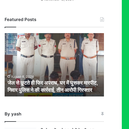
Featured Posts
जेल
से
छूटते
ही
फिर
अपराध,
घर
August 8, 2026
में
जेल से छूटते ही फिर अपराध, घर में घुसकर मारपीट,
घुसकर
निवार पुलिस ने की कार्रवाई, तीन आरोपी गिरफ्तार
मारपीट,
निवार
पुलिस
ने
By yash
की
कार्रवाई,
तीन