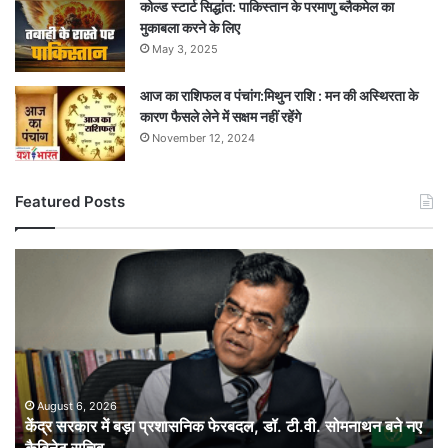
कोल्ड स्टार्ट सिद्धांत: पाकिस्तान के परमाणु ब्लैकमेल का
मुकाबला करने के लिए
May 3, 2025
आज का राशिफल व पंचांग:मिथुन राशि : मन की अस्थिरता के
कारण फैसले लेने में सक्षम नहीं रहेंगे
November 12, 2024
Featured Posts
केंद्र
सरकार
में
बड़ा
प्रशासनिक
फेरबदल,
डॉ.
टी.वी.
August 6, 2026
केंद्र सरकार में बड़ा प्रशासनिक फेरबदल, डॉ. टी.वी. सोमनाथन बने नए
सोमनाथन
बने