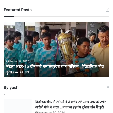
Featured Posts
मंडला
अंडर-15
टीम
बनी
मध्यसप्रदेश
राज्य
चैंपियन
: ऐतिहासिक
August 8, 2026
मंडला अंडर-15 टीम बनी मध्यसप्रदेश राज्य चैंपियन : ऐतिहासिक जीत
जीत
हुआ भव्य स्वागत
हुआ
भव्य
स्वागत
By yash
कियोस्क सेंटर से 20 लोगों से करीब 25 लाख रुपए की ठगी :
आरोपी मौके से फरार …मच गया हड़कंप पुलिस जांच में जुटी
November 30, 2024