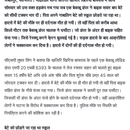
जबलपुर, यशभारत। माढोताल थाना अंतर्गत खजिरि खिरिया बायपास में आज
सोमवार को उस वक्त हड़कंप मच गया जब एक बेकाबू डंपर ने बाइक सवार बाप बेटे
को सीधी टक्कर मार दी। पिता अपने नाबालिग बेटे को स्कूल छोडऩे जा रहा था।
हादसे में बेटे की मौके पर ही दर्दनाक मौत हो गयी। तो वहीं पिता को करीब आधा
किलो मीटर तक बेकाबू डंपर चालक ने घसीटा। जो डंपर के अंदर ही बाइक सहित
फंस गया। जिसे रेस्क्यू करने के्रन बुलवाई गई है। सड़क हादसे के बाद आक्रोशित
लेागों ने चक्काजाम कर दिया है। हादसे में दोनों की ही दर्दनाक मौत हो गयी।
सीएसपी तुषार सिंग ने बताया कि खजिरि खिरिया बायपास के पहले एक बेकाबू लोडिड
डंपर एमपी 20 एचबी 6393 के चालक ने तेज रफ्तार वाहन को चलाते हुए बाइक
सवार 15 वर्षीय बेटे अभि उर्फ अंश चौबे और पिता शुरेश चौबे उम्र 45 साल को
जोरदार टक्कर मार दी। हादसे में बेटे की मौके पर ही मौत हो गयी तो वहीं पिता बाइक
सहित डंपर के नीचे फंसा रहा गया। जिसे डंपर चालक ने काफी दूर तक घसीटा।
जिसकी भी डंपर के अंदर फंसे होने के चलते दर्दनाक मौत हो गयी। वहीं आक्रोशित
लेागों ने घटना के विरोध में चक्काजाम कर दिया है। पुलिस मौके पर स्थिति को
नियंत्रित करने की कोशिश कर रही है।
बेटे को छोडने जा रहा था स्कूल