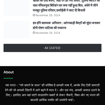
खाकी का ऐसा बसेरा, जहां पर छा गया अंधेरा ,पुलिस क्वार्टर की
सात मंजिलनुमा बिल्डिंग का जमा नहीं हुआ बिल, अंधेरे में जीने
मजबूर पुलिस परिवार,एमपीईबी ने काट दी बिजली
November 29, 2024
हम होंगे कामयाब’ अभियान : आंगनबाड़ी केंद्रों को सुंदर बनाकर
होगी पोषण वाटिका की स्थापना
November 29, 2024
All (24733)
About
यश भारत - "नये ज़माने के साथ" की कोशिश है आपकी भाषा में, आपके लिए ऎसी सामग्री
देने की जो आपको ज़िंदगी में आगे बढ़ने में मदद दे। और एक मंच, आपकी आवाज़ उठाने के
लिए। इसलिए आप यहां पाएंगे ताज़ातरीन खबरों से लेकर नौकरी, शिक्षा और नए भारत की
बदलती आर्थिक तस्वीर की उपयोगी चर्चा।