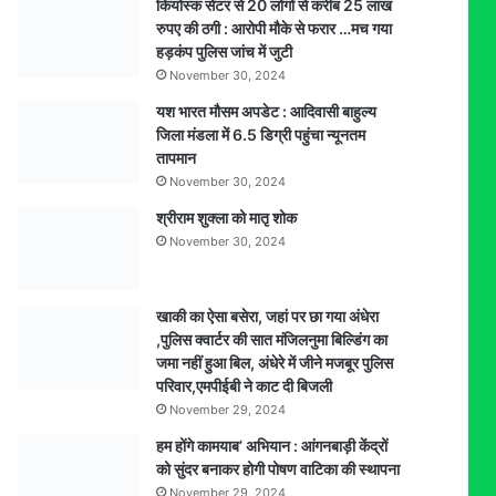
कियोस्क सेंटर से 20 लोगों से करीब 25 लाख
सीढिय़ों
रुपए की ठगी : आरोपी मौके से फरार …मच गया
से
हड़कंप पुलिस जांच में जुटी
गिरने
November 30, 2024
की
कहानी,
यश भारत मौसम अपडेट : आदिवासी बाहुल्य
पीएम
जिला मंडला में 6.5 डिग्री पहुंचा न्यूनतम
रिपोर्ट
तापमान
से
November 30, 2024
अंधे
श्रीराम शुक्ला को मातृ शोक
हत्याकांड
November 30, 2024
का
खुलासा,
पति
एवं
खाकी का ऐसा बसेरा, जहां पर छा गया अंधेरा
एक
,पुलिस क्वार्टर की सात मंजिलनुमा बिल्डिंग का
अन्य
जमा नहीं हुआ बिल, अंधेरे में जीने मजबूर पुलिस
गिरफ्तार
परिवार,एमपीईबी ने काट दी बिजली
November 29, 2024
हम होंगे कामयाब’ अभियान : आंगनबाड़ी केंद्रों
को सुंदर बनाकर होगी पोषण वाटिका की स्थापना
November 29, 2024