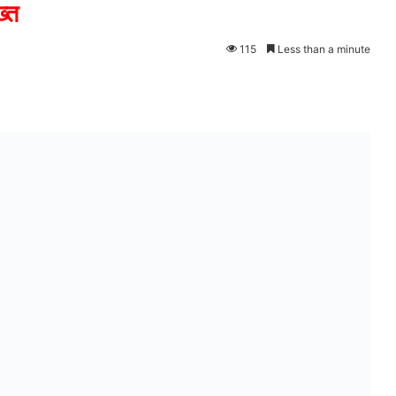
ख्त
115
Less than a minute