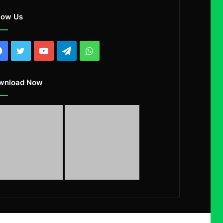
low Us
Facebook
Twitter
YouTube
Telegram
WhatsApp
wnload Now