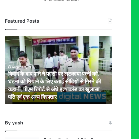
Featured Posts
विवाद
के
बाद
पति
ने
August 9, 2026
फांसी
विवाद के बाद पति ने फांसी पर लटकाया पत्नी को,
पर
घटना को छिपाने के लिए बताई सीढिय़ों से गिरने की
लटकाया
कहानी, पीएम रिपोर्ट से अंधे हत्याकांड का खुलासा,
पत्नी
पति एवं एक अन्य गिरफ्तार
को,
घटना
को
छिपाने
By yash
के
लिए
बताई