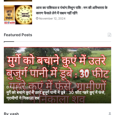
आज का राशिफल व पंचांग:मिथुन राशि : मन की अस्थिरता के
कारण फैसले लेने में सक्षम नहीं रहेंगे
November 12, 2024
Featured Posts
मुर्गे
को
बचाने
कुएं
में
उतरे
बुजुर्ग
पानी
August 6, 2026
मुर्गे को बचाने कुएं में उतरे बुजुर्ग पानी में डूबे : 30 फीट गहरे कुएं में फंसे,
में
ग्रामीणों ने निकाला शव
डूबे
:
30
By yash
फीट