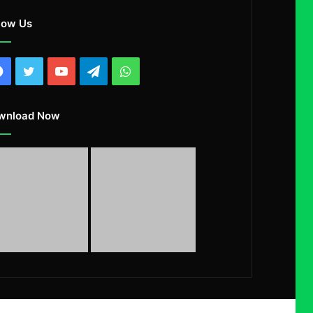
low Us
Facebook
Twitter
YouTube
Telegram
WhatsApp
wnload Now