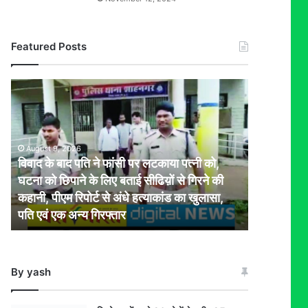
Featured Posts
विवाद
के
बाद
पति
ने
August 9, 2026
फांसी
विवाद के बाद पति ने फांसी पर लटकाया पत्नी को,
पर
घटना को छिपाने के लिए बताई सीढिय़ों से गिरने की
लटकाया
कहानी, पीएम रिपोर्ट से अंधे हत्याकांड का खुलासा,
पत्नी
पति एवं एक अन्य गिरफ्तार
को,
घटना
को
छिपाने
By yash
के
लिए
बताई