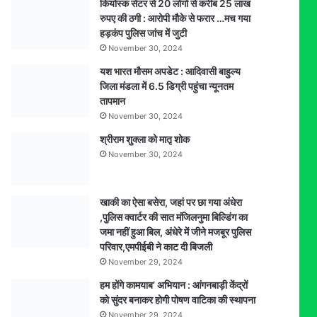
कियोस्क सेंटर से 20 लोगों से करीब 25 लाख
सीढिय़ों
रुपए की ठगी : आरोपी मौके से फरार …मच गया
से
हड़कंप पुलिस जांच में जुटी
गिरने
November 30, 2024
की
कहानी,
यश भारत मौसम अपडेट : आदिवासी बाहुल्य
पीएम
जिला मंडला में 6.5 डिग्री पहुंचा न्यूनतम
रिपोर्ट
तापमान
से
November 30, 2024
अंधे
श्रीराम शुक्ला को मातृ शोक
हत्याकांड
November 30, 2024
का
खुलासा,
पति
एवं
खाकी का ऐसा बसेरा, जहां पर छा गया अंधेरा
एक
,पुलिस क्वार्टर की सात मंजिलनुमा बिल्डिंग का
अन्य
जमा नहीं हुआ बिल, अंधेरे में जीने मजबूर पुलिस
गिरफ्तार
परिवार,एमपीईबी ने काट दी बिजली
November 29, 2024
हम होंगे कामयाब’ अभियान : आंगनबाड़ी केंद्रों
को सुंदर बनाकर होगी पोषण वाटिका की स्थापना
November 29, 2024