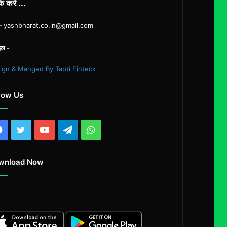
्क करें ...
ल-
yashbharat.co.in@gmail.com
इल -
ign & Manged By Tapti Finteck
low Us
Facebook
Twitter
YouTube
Telegram
WhatsApp
wnload Now