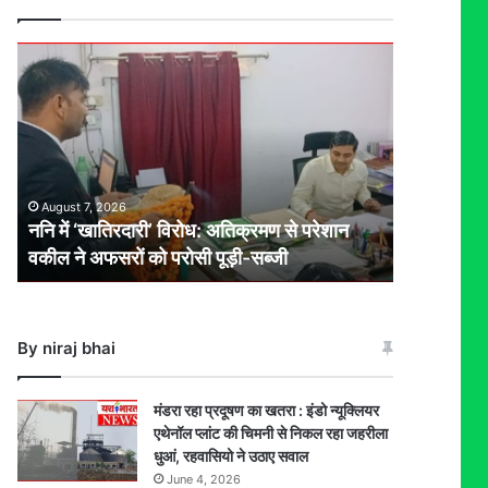
ननि
में
‘खातिरदारी’
विरोध:
अतिक्रमण
से
परेशान
August 7, 2026
वकील
ननि में ‘खातिरदारी’ विरोध: अतिक्रमण से परेशान
ने
वकील ने अफसरों को परोसी पूड़ी-सब्जी
अफसरों
को
परोसी
पूड़ी-
By niraj bhai
सब्जी
मंडरा रहा प्रदूषण का खतरा : इंडो न्यूक्लियर
एथेनॉल प्लांट की चिमनी से निकल रहा जहरीला
धुआं, रहवासियो ने उठाए सवाल
June 4, 2026