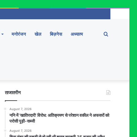
Search
मनोरंजन
खेल
बिज़नेस
अध्यात्म
for
ताजातरीन
August 7, 2026
ननि में ‘खातिरदारी’ विरोध: अतिक्रमण से परेशान वकील ने अफसरों को
परोसी पूड़ी-सब्जी
August 7, 2026
बिना नंबर की स्कूटी से हो रही थी शराब तस्करी,35 हजार की अवैध