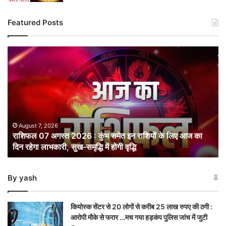
Featured Posts
राशिफल
07
अगस्त
2026
:
कुंभ
समेत
इन
August 7, 2026
राशिफल 07 अगस्त 2026 : कुंभ समेत इन राशियों के लिए आज का
राशियों
दिन रहेगा लाभकारी, सुख-समृद्धि में होगी वृद्धि
के
लिए
आज
By yash
का
दिन
रहेगा
कियोस्क सेंटर से 20 लोगों से करीब 25 लाख रुपए की ठगी :
लाभकारी,
आरोपी मौके से फरार …मच गया हड़कंप पुलिस जांच में जुटी
सुख-