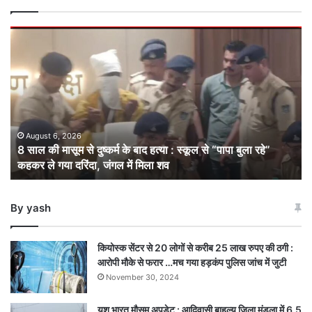
8
साल
की
मासूम
से
दुष्कर्म
के
बाद
August 6, 2026
8 साल की मासूम से दुष्कर्म के बाद हत्या : स्कूल से “पापा बुला रहे”
हत्या
कहकर ले गया दरिंदा, जंगल में मिला शव
:
स्कूल
से
By yash
“पापा
बुला
रहे”
कियोस्क सेंटर से 20 लोगों से करीब 25 लाख रुपए की ठगी :
कहकर
आरोपी मौके से फरार …मच गया हड़कंप पुलिस जांच में जुटी
ले
November 30, 2024
गया
दरिंदा,
यश भारत मौसम अपडेट : आदिवासी बाहुल्य जिला मंडला में 6.5
जंगल