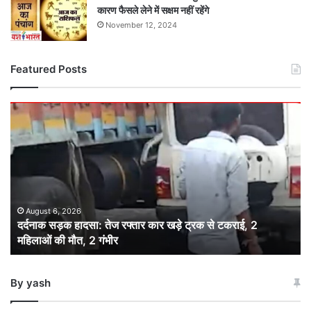
कारण फैसले लेने में सक्षम नहीं रहेंगे
November 12, 2024
Featured Posts
दर्दनाक
सड़क
हादसा:
तेज
रफ्तार
कार
खड़े
ट्रक
August 6, 2026
दर्दनाक सड़क हादसा: तेज रफ्तार कार खड़े ट्रक से टकराई, 2
से
महिलाओं की मौत, 2 गंभीर
टकराई,
2
महिलाओं
By yash
की
मौत,