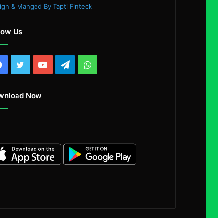
ign & Manged By Tapti Finteck
low Us
Facebook
Twitter
YouTube
Telegram
WhatsApp
wnload Now