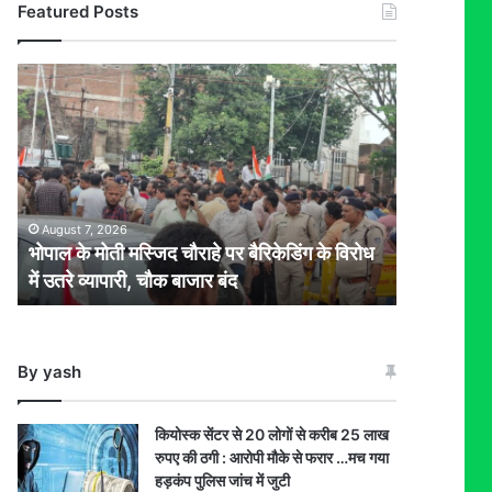
Featured Posts
भोपाल
के
मोती
मस्जिद
चौराहे
पर
बैरिकेडिंग
August 7, 2026
के
भोपाल के मोती मस्जिद चौराहे पर बैरिकेडिंग के विरोध
विरोध
में उतरे व्यापारी, चौक बाजार बंद
में
उतरे
व्यापारी,
चौक
By yash
बाजार
बंद
कियोस्क सेंटर से 20 लोगों से करीब 25 लाख
रुपए की ठगी : आरोपी मौके से फरार …मच गया
हड़कंप पुलिस जांच में जुटी