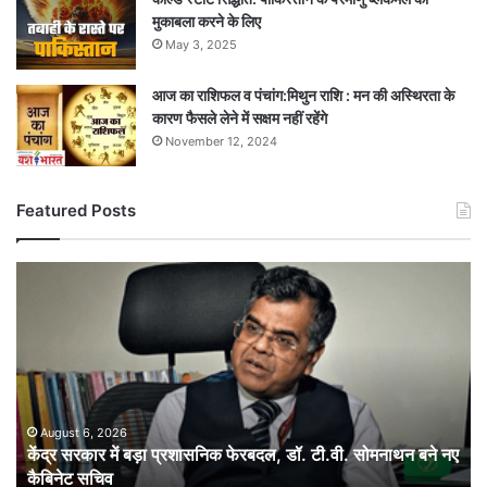
मुकाबला करने के लिए
May 3, 2025
आज का राशिफल व पंचांग:मिथुन राशि : मन की अस्थिरता के
कारण फैसले लेने में सक्षम नहीं रहेंगे
November 12, 2024
Featured Posts
केंद्र
सरकार
में
बड़ा
प्रशासनिक
फेरबदल,
डॉ.
टी.वी.
August 6, 2026
केंद्र सरकार में बड़ा प्रशासनिक फेरबदल, डॉ. टी.वी. सोमनाथन बने नए
सोमनाथन
कैबिनेट सचिव
बने