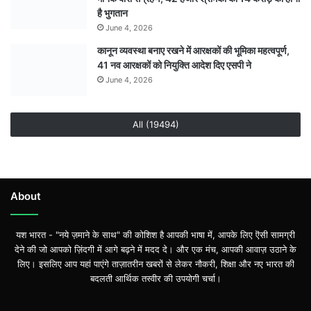
है भुगतान
June 4, 2026
कानून व्यवस्था बनाए रखने में आरक्षकों की भूमिका महत्वपूर्ण,
41 नव आरक्षकों को नियुक्ति आदेश दिए एसपी ने
June 4, 2026
All (19494)
About
यश भारत - "नये ज़माने के साथ" की कोशिश है आपकी भाषा में, आपके लिए ऎसी सामग्री
देने की जो आपको ज़िंदगी में आगे बढ़ने में मदद दे। और एक मंच, आपकी आवाज़ उठाने के
लिए। इसलिए आप यहां पाएंगे ताज़ातरीन खबरों से लेकर नौकरी, शिक्षा और नए भारत की
बदलती आर्थिक तस्वीर की उपयोगी चर्चा।