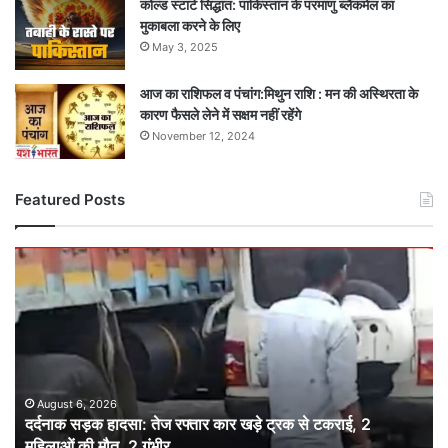
कोल्ड स्टार्ट सिद्धांत: पाकिस्तान के परमाणु ब्लैकमेल का
मुकाबला करने के लिए
May 3, 2025
आज का राशिफल व पंचांग:मिथुन राशि : मन की अस्थिरता के
कारण फैसले लेने में सक्षम नहीं रहेंगे
November 12, 2024
Featured Posts
दर्दनाक
सड़क
हादसा:
तेज
रफ्तार
कार
खड़े
ट्रक
August 6, 2026
दर्दनाक सड़क हादसा: तेज रफ्तार कार खड़े ट्रक से टकराई, 2
से
महिलाओं की मौत, 2 गंभीर
टकराई,