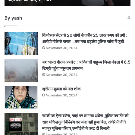
2
महिलाओं
By yash
की
मौत,
2
कियोस्क सेंटर से 20 लोगों से करीब 25 लाख रुपए की ठगी :
गंभीर
आरोपी मौके से फरार …मच गया हड़कंप पुलिस जांच में जुटी
November 30, 2024
यश भारत मौसम अपडेट : आदिवासी बाहुल्य जिला मंडला में 6.5
डिग्री पहुंचा न्यूनतम तापमान
November 30, 2024
श्रीराम शुक्ला को मातृ शोक
November 30, 2024
खाकी का ऐसा बसेरा, जहां पर छा गया अंधेरा ,पुलिस क्वार्टर की
सात मंजिलनुमा बिल्डिंग का जमा नहीं हुआ बिल, अंधेरे में जीने
मजबूर पुलिस परिवार,एमपीईबी ने काट दी बिजली
November 29, 2024