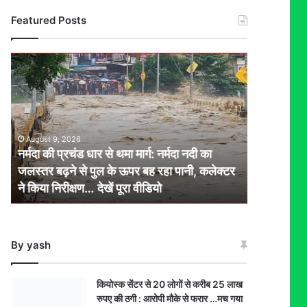
Featured Posts
नर्मदा
की
प्रचंड
धार
से
थमा
August 9, 2026
मार्ग:
नर्मदा की प्रचंड धार से थमा मार्ग: नर्मदा नदी का
नर्मदा
जलस्तर बढ़ने से पुल के ऊपर बह रहा पानी, कलेक्टर
नदी
ने किया निरीक्षण… देखें पूरा वीडियो
का
जलस्तर
बढ़ने
से
By yash
पुल
के
ऊपर
कियोस्क सेंटर से 20 लोगों से करीब 25 लाख
बह
रुपए की ठगी : आरोपी मौके से फरार …मच गया
रहा