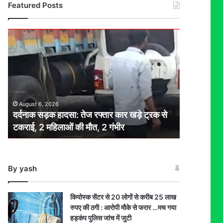
Featured Posts
दर्दनाक
सड़क
हादसा:
तेज
रफ्तार
कार
खड़े
August 6, 2026
ट्रक
दर्दनाक सड़क हादसा: तेज रफ्तार कार खड़े ट्रक से
से
टकराई, 2 महिलाओं की मौत, 2 गंभीर
टकराई,
2
महिलाओं
की
By yash
मौत,
2
गंभीर
कियोस्क सेंटर से 20 लोगों से करीब 25 लाख
रुपए की ठगी : आरोपी मौके से फरार …मच गया
हड़कंप पुलिस जांच में जुटी