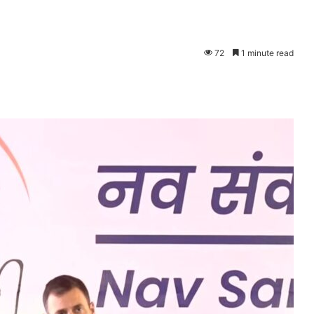
72
1 minute read