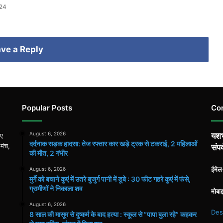
024
ve a Reply
Popular Posts
Co
August 6, 2026
यशभ
िए
दर्दनाक सड़क हादसा: तेज रफ्तार कार खड़े ट्रक से टकराई, 2 महिलाओं
 मंच,
संपर
की मौत, 2 गंभीर
ईमे
August 6, 2026
मुर्गे को बचाने कुएं में उतरे बुजुर्ग पानी में डूबे : 30 फीट गहरे कुएं में फंसे,
ग्रामीणों ने निकाला शव
मोबा
August 6, 2026
Des
8 साल की मासूम से दुष्कर्म के बाद हत्या : स्कूल से “पापा बुला रहे” कहकर