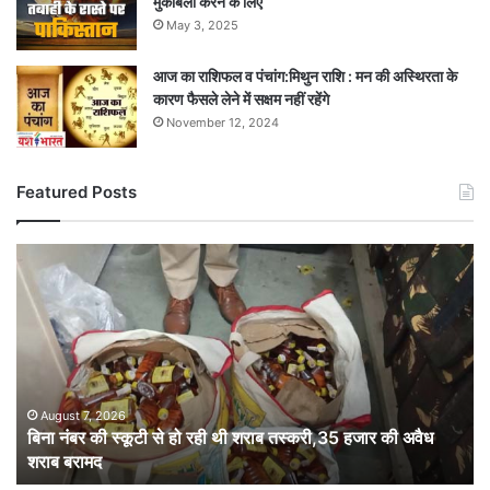
मुकाबला करने के लिए
May 3, 2025
आज का राशिफल व पंचांग:मिथुन राशि : मन की अस्थिरता के
कारण फैसले लेने में सक्षम नहीं रहेंगे
November 12, 2024
Featured Posts
बिना
नंबर
की
स्कूटी
से
हो
रही
थी
August 7, 2026
बिना नंबर की स्कूटी से हो रही थी शराब तस्करी,35 हजार की अवैध
शराब
शराब बरामद
तस्करी,35
हजार