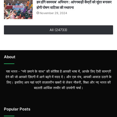
हम होंगे कामयाब’ अभियान : आंगनबाड़ी केंद्रों को सुंदर बनाकर
होगी पोषण वाटिका की स्थापना
November 29, 2024
All (24733)
About
यश भारत - "नये ज़माने के साथ" की कोशिश है आपकी भाषा में, आपके लिए ऎसी सामग्री
देने की जो आपको ज़िंदगी में आगे बढ़ने में मदद दे। और एक मंच, आपकी आवाज़ उठाने के
लिए। इसलिए आप यहां पाएंगे ताज़ातरीन खबरों से लेकर नौकरी, शिक्षा और नए भारत की
बदलती आर्थिक तस्वीर की उपयोगी चर्चा।
Popular Posts