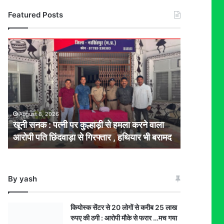
Featured Posts
खूनी
सनक
:
पत्नी
पर
कुल्हाड़ी
से
August 8, 2026
हमला
खूनी सनक : पत्नी पर कुल्हाड़ी से हमला करने वाला
करने
आरोपी पति छिंदवाड़ा से गिरफ्तार , हथियार भी बरामद
वाला
आरोपी
पति
छिंदवाड़ा
By yash
से
गिरफ्तार
,
कियोस्क सेंटर से 20 लोगों से करीब 25 लाख
हथियार
रुपए की ठगी : आरोपी मौके से फरार …मच गया
भी