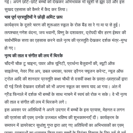
गई। अपने छोटे-छोटे बच्चों को देखकर अभिभावक भी खुशी से झूम उठे और इस
सुखद एहसास को कैमरे में कैद कर लिया।
भाव पूर्ण प्रस्तुतियों ने छोड़ी अमिट छाप
कार्यक्रम के दूसरे चरण की शुरूआत स्कूल के रोक बैंड सा रे गा मा पा से हुई।
तत्पश्चात् गणेश वंदना, जय भवानी, विष्णु के दशावतार, द्रोपदी चीर हरण ईश्वर की
सार्वभौमिक सत्ता का एहसास करने वाले नृत्य की प्रस्तुति देखकर दर्शक मंत्र-मुग्ध
हो गए।
नृत्य की ताल व संगीत की लय में थिरकेे
चाँदनी चौक टू चाइना, पावर ऑफ यूनिटी, प्रार्थना बैजुवानों की, ब्यूटी ऑफ
साइलेन्स, नेवर गिव अप, डबल धमाका, फायर ड्रैगन फ्यूजन करेन्ट, न्यूज ऑफ
ट्रोल आदि की शानदार प्रस्तुति कक्षा चौथी से दसवीं कक्षा के छात्र-छात्राओं द्वारा
दी गई जिसे देखकर दर्शकों को भी अपना स्कूल का समय याद आ गया। अंत में
ग्रैंड फिनाले में दर्शक भी बच्चों के साथ नाचने में स्वयं को रोक न सके। वे भी नृत्य
की ताल व संगीत की लय में थिरकने लगे।
इस अवसर पर अतिथियों ने अपने उदगार में बच्चों के इस प्रयास, मेहनत व लगन
की प्रशंसा की एवम् उनके उज्ज्वल भविष्य की शुभकामनाएँ दी। कार्यक्रम के
समापन में डायरेक्टर सुधांशु गुप्त द्वारा आए गए अतिथियों का अभिभावकों का एवम्
छात्र-छात्राओं का धन्यवाद किया एवम् बच्चों के निरंतर विकास के लिए नई से नई