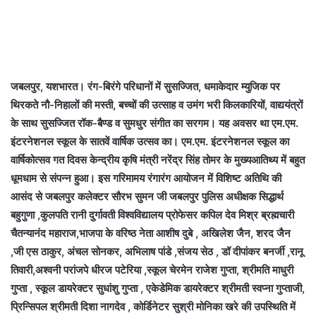
जबलपुर, यशभारत। रंग-बिरंगे परिधानों में सुसज्जित, धमाकेदार म्युजिक पर
थिरकते नौ-निहालों की मस्ती, बच्चों की उत्साह व उमंग भरी किलकारियों, वाद्ययंत्रों
के साथ सुसज्जित रॉक-बैण्ड व सुमधुर संगीत का सरगम। यह अवसर था एम.एम.
इंटरनेशनल स्कूल के सातवें वार्षिक उत्सव का। एम.एम. इंटरनेशनल स्कूल का
वार्षिकोत्सव गत दिवस केन्द्रीय कृषि मंत्री नरेंद्र सिंह तोमर के मुख्यआतिथ्य में बहुत
धूमधाम से संपन्न हुआ। इस गरिमामय रंगारंग आयोजन में विशिष्ट अतिथि की
आसंद से जबलपुर कलेक्टर सौरभ सुमन जी जबलपुर पुलिस अधीक्षक सिद्धार्थ
बहुगुणा ,कुलपति रानी दुर्गावती विश्वविद्यालय प्रोफेसर कपिल देव मिश्र ब्रह्मचारी
चैतन्यानंद महाराज,भाजपा के वरिष्ठ नेता आशीष दुबे , अखिलेश जैन, शरद जैन
,जी एस ठाकुर, अंचल सोनकर, अभिलाष पांडे ,संजय सेठ , डॉ दीपांकर बनर्जी ,रानू
तिवारी,अश्वनी परांजपे धीरज पटेरिया ,स्कूल चेरमेन राजेश गुप्ता, श्रीमति माधुरी
गुप्ता , स्कूल डायरेक्टर सुधांशु गुप्ता , एकेडेमिक डायरेक्टर श्रीमती स्वप्ना गुप्ताजी,
प्रिन्सिपल श्रीमती दिशा नागदेव , कोर्डिनेटर सुश्री मोनिका खरे की उपस्थिति में