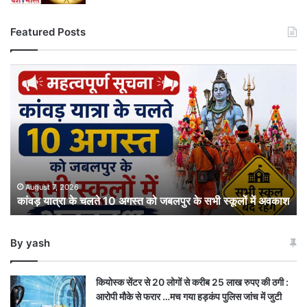
Featured Posts
कांवड़
यात्रा
के
चलते
10
अगस्त
को
जबलपुर
के
August 7, 2026
कांवड़ यात्रा के चलते 10 अगस्त को जबलपुर के सभी स्कूलों में अवकाश
सभी
स्कूलों
में
By yash
अवकाश
कियोस्क सेंटर से 20 लोगों से करीब 25 लाख रुपए की ठगी :
आरोपी मौके से फरार …मच गया हड़कंप पुलिस जांच में जुटी