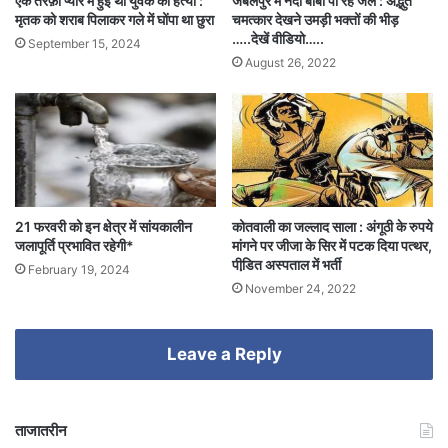
एक तरफ़ा प्यार में हुई थी युवक की हत्या :
जबलपुर में नंदी बाबा पी रहे जल : अद्भुत
मृतक को शराब पिलाकर गले में घोंपा था छुरा
चमत्कार देखने उमड़ी भक्तों की भीड़
…..देखें वीडियो…..
September 15, 2024
August 26, 2022
21 फरवरी को इन क्षेत्र में सांयकालीन
कोतवाली का जल्लाद साला : अंगूठी के रुपये
जलापूर्ति प्रभावित रहेगी*
मांगने पर जीजा के सिर में पटक दिया पत्थर,
पीडि़त अस्पताल में भर्ती
February 19, 2024
November 24, 2022
Leave a Reply
ताजातरीन