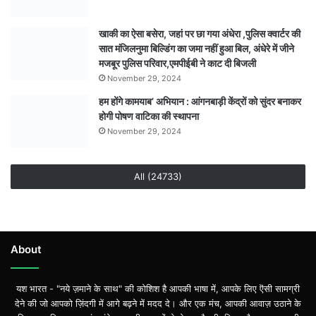
खाकी का ऐसा बसेरा, जहां पर छा गया अंधेरा ,पुलिस क्वार्टर की
सात मंजिलनुमा बिल्डिंग का जमा नहीं हुआ बिल, अंधेरे में जीने
मजबूर पुलिस परिवार,एमपीईबी ने काट दी बिजली
November 29, 2024
हम होंगे कामयाब’ अभियान : आंगनबाड़ी केंद्रों को सुंदर बनाकर
होगी पोषण वाटिका की स्थापना
November 29, 2024
All (24733)
About
यश भारत - "नये ज़माने के साथ" की कोशिश है आपकी भाषा में, आपके लिए ऎसी सामग्री
देने की जो आपको ज़िंदगी में आगे बढ़ने में मदद दे। और एक मंच, आपकी आवाज़ उठाने के