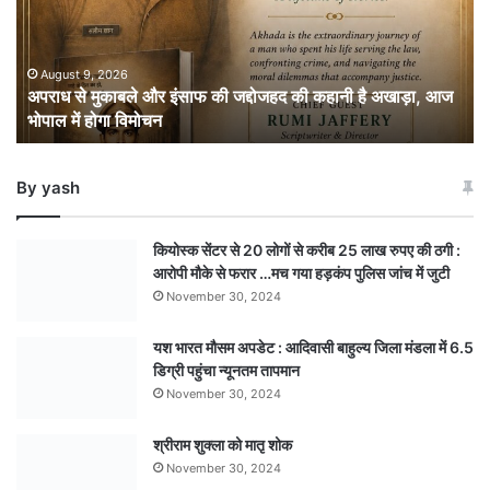
इंसाफ
की
जद्दोजहद
की
August 9, 2026
अपराध से मुकाबले और इंसाफ की जद्दोजहद की कहानी है अखाड़ा, आज
कहानी
भोपाल में होगा विमोचन
है
अखाड़ा,
आज
By yash
भोपाल
में
होगा
कियोस्क सेंटर से 20 लोगों से करीब 25 लाख रुपए की ठगी :
विमोचन
आरोपी मौके से फरार …मच गया हड़कंप पुलिस जांच में जुटी
November 30, 2024
यश भारत मौसम अपडेट : आदिवासी बाहुल्य जिला मंडला में 6.5
डिग्री पहुंचा न्यूनतम तापमान
November 30, 2024
श्रीराम शुक्ला को मातृ शोक
November 30, 2024