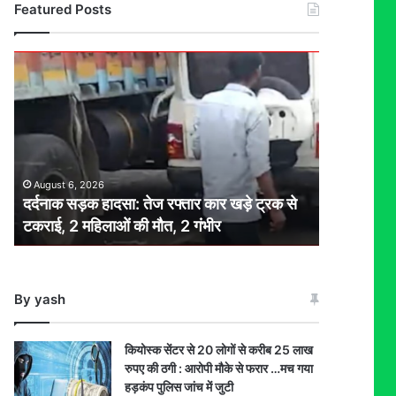
Featured Posts
दर्दनाक
सड़क
हादसा:
तेज
रफ्तार
कार
खड़े
August 6, 2026
ट्रक
दर्दनाक सड़क हादसा: तेज रफ्तार कार खड़े ट्रक से
से
टकराई, 2 महिलाओं की मौत, 2 गंभीर
टकराई,
2
महिलाओं
की
By yash
मौत,
2
गंभीर
कियोस्क सेंटर से 20 लोगों से करीब 25 लाख
रुपए की ठगी : आरोपी मौके से फरार …मच गया
हड़कंप पुलिस जांच में जुटी