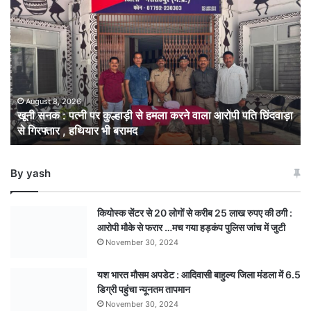
सनक
:
पत्नी
पर
कुल्हाड़ी
से
हमला
August 8, 2026
खूनी सनक : पत्नी पर कुल्हाड़ी से हमला करने वाला आरोपी पति छिंदवाड़ा
करने
से गिरफ्तार , हथियार भी बरामद
वाला
आरोपी
पति
By yash
छिंदवाड़ा
से
गिरफ्तार
कियोस्क सेंटर से 20 लोगों से करीब 25 लाख रुपए की ठगी :
,
आरोपी मौके से फरार …मच गया हड़कंप पुलिस जांच में जुटी
हथियार
November 30, 2024
भी
बरामद
यश भारत मौसम अपडेट : आदिवासी बाहुल्य जिला मंडला में 6.5
डिग्री पहुंचा न्यूनतम तापमान
November 30, 2024