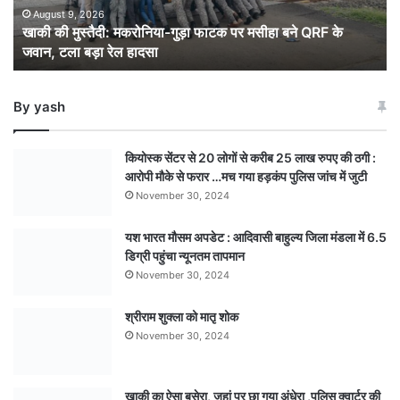
मसीहा
August 9, 2026
खाकी की मुस्तैदी: मकरोनिया-गुड़ा फाटक पर मसीहा बने QRF के
बने
जवान, टला बड़ा रेल हादसा
QRF
के
जवान,
By yash
टला
बड़ा
रेल
कियोस्क सेंटर से 20 लोगों से करीब 25 लाख रुपए की ठगी :
हादसा
आरोपी मौके से फरार …मच गया हड़कंप पुलिस जांच में जुटी
November 30, 2024
यश भारत मौसम अपडेट : आदिवासी बाहुल्य जिला मंडला में 6.5
डिग्री पहुंचा न्यूनतम तापमान
November 30, 2024
श्रीराम शुक्ला को मातृ शोक
November 30, 2024
खाकी का ऐसा बसेरा, जहां पर छा गया अंधेरा ,पुलिस क्वार्टर की