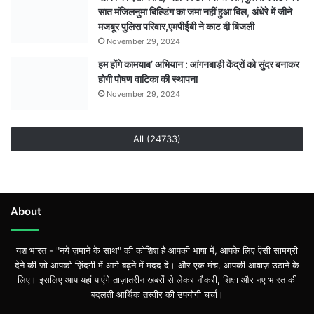
सात मंजिलनुमा बिल्डिंग का जमा नहीं हुआ बिल, अंधेरे में जीने
मजबूर पुलिस परिवार,एमपीईबी ने काट दी बिजली
November 29, 2024
हम होंगे कामयाब’ अभियान : आंगनबाड़ी केंद्रों को सुंदर बनाकर
होगी पोषण वाटिका की स्थापना
November 29, 2024
All (24733)
About
यश भारत - "नये ज़माने के साथ" की कोशिश है आपकी भाषा में, आपके लिए ऎसी सामग्री
देने की जो आपको ज़िंदगी में आगे बढ़ने में मदद दे। और एक मंच, आपकी आवाज़ उठाने के
लिए। इसलिए आप यहां पाएंगे ताज़ातरीन खबरों से लेकर नौकरी, शिक्षा और नए भारत की
बदलती आर्थिक तस्वीर की उपयोगी चर्चा।