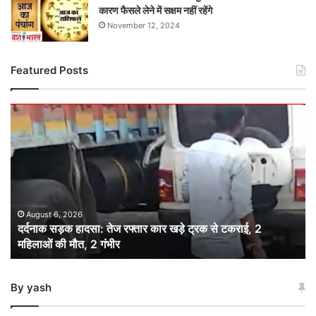
कारण फैसले लेने में सक्षम नहीं रहेंगे
November 12, 2024
Featured Posts
दर्दनाक
सड़क
हादसा:
तेज
रफ्तार
कार
खड़े
ट्रक
August 6, 2026
दर्दनाक सड़क हादसा: तेज रफ्तार कार खड़े ट्रक से टकराई, 2
से
महिलाओं की मौत, 2 गंभीर
टकराई,
2
महिलाओं
By yash
की
मौत,